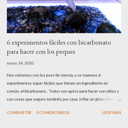
6 experimentos fáciles con bicarbonato
para hacer con los peques
mayo 14, 2020
Hoy volvemos con los post de ciencia, y os traemos 6
experimentos súper fáciles que tienen un ingrediente en
común, el bicarbonato . Todos son aptos para hacer con niños y
con cosas que seguro tendréis por casa. Inflar un globo Para
hacer este experimento necesitáis : Bicarbonato sódico Vinagre
COMPARTIR
2 COMENTARIOS
LEER MÁS
Una botella Un globo Un embudo Una bandeja Por un lado
ponemos un poco de vinagre en una botella, y por otro, con la