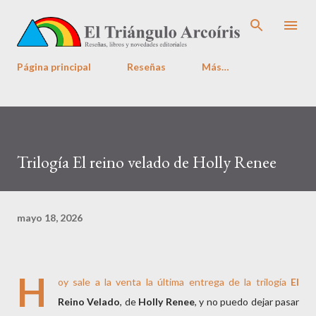
Ir al contenido principal
Página principal
Reseñas
Más…
Trilogía El reino velado de Holly Renee
mayo 18, 2026
H
oy sale a la venta la última entrega de la trilogía
El
Reino Velado
, de
Holly Renee
, y no puedo dejar pasar