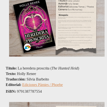
Título:
 La heredera proscrita (
The Hunted Heid
)
Texto: 
Holly Renee
Traducción: 
Silvia Barbeito
Editorial: 
Ediciones Pàmies / Phoebe
ISBN: 
9791387787554