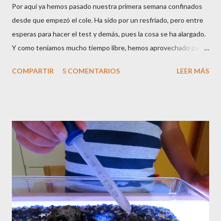
Por aquí ya hemos pasado nuestra primera semana confinados
desde que empezó el cole. Ha sido por un resfriado, pero entre
esperas para hacer el test y demás, pues la cosa se ha alargado.
Y como teníamos mucho tiempo libre, hemos aprovechado para
hacer algunas manualidades STEM , usando como elemento
COMPARTIR
5 COMENTARIOS
LEER MÁS
base los palitos de helado o depresores . Las manualidades
STEM son aquellas que aúnan ciencia, tecnología, ingeniería y
matemáticas (en inglés Science, Technology, Engineering and
Mathematics ), y estas dos que os enseñamos hoy, tienen un
poquito de todo. Son un poco más elaboradas que las que
normalmente os mostramos, pero nada que con paciencia y
tiempo libre no se pueda hacer. Además, los peques aprenderán
un montón de conceptos nuevos, que quizás a según que edad
no terminen de entender del todo, pero que seguro más
adelante les van a ser de gran utilidad. Y sobretodo, lo van a
pasar bien creando algo con nosotros desde cero, y van a poder