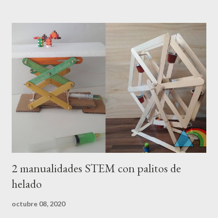
ayuda del embudo, llenamos el globo con un poco de
bicarbonato (si antes de empezar este proceso inflamos un
poco el globo, es mucho más sencillo). Con cuidado, y sobre una
bandeja para evitar accidentes, colocamos el globo en la boca de
la botella, y lo sujetamos firmemente con la mano. Luego
volteamos el globo para dejar caer el bicarbonato...y empieza la
magia. Veréis como gracias al dióxido de carbono que se genera
al mezclar los dos ingredientes, el globo se va hinchando . Hay
que sujetar bien el globo a la boca para evitar que el globo sal...
2 manualidades STEM con palitos de
helado
octubre 08, 2020