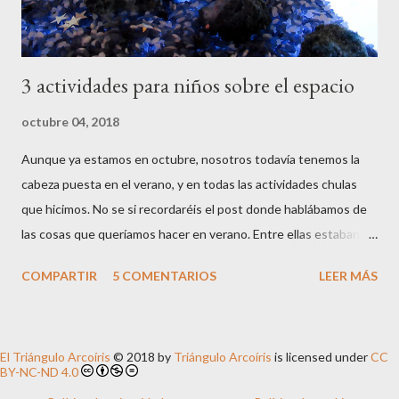
usar estas creaciones para jugar una v...
3 actividades para niños sobre el espacio
octubre 04, 2018
Aunque ya estamos en octubre, nosotros todavía tenemos la
cabeza puesta en el verano, y en todas las actividades chulas
que hicimos. No se si recordaréis el post donde hablábamos de
las cosas que queríamos hacer en verano. Entre ellas estaban
explorar un poco más el mundo del espacio, el Sistema Solar y
COMPARTIR
5 COMENTARIOS
LEER MÁS
todo lo relacionado con ello . Y hicimos varias actividades al
respecto. Hoy os traemos un resumen de las 3 que más nos han
gustado. - Bandeja y bolsa sensorial espacial Esta sin duda es LA
El Triángulo Arcoíris
© 2018 by
Triángulo Arcoíris
is licensed under
CC
ACTIVIDAD , así en mayúsculas. Al peque le gustó muchísimo, y
BY-NC-ND 4.0
la alargó durante varios días. Por un lado, antes de presentarle la