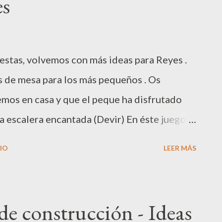
es
iestas, volvemos con más ideas para Reyes .
os de mesa para los más pequeños . Os
mos en casa y que el peque ha disfrutado
 escalera encantada (Devir) En éste juego
 dado, unos peones de colores, unas fichas
IO
LEER MÁS
a cubrir los peones. La dinámica del juego
escoge un peón de color y una ficha de color
se sitúa en la parte más baja de las escaleras
de construcción - Ideas
r a lo alto de la escalera el primero. Así, por