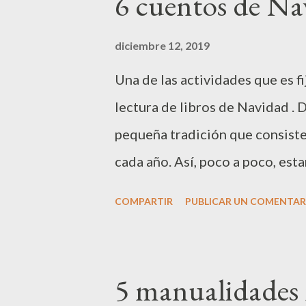
6 cuentos de Na
podéis imaginar la de jugo que 
magnético , en el que básicam
diciembre 12, 2019
colores y unas bolitas. Con ést
Una de las actividades que es f
súper complejas, desde cubos 
lectura de libros de Navidad .
complicadas como tetraedros,
pequeña tradición que consiste
empezamos con Geomag panels ,
cada año. Así, poco a poco, es
Estos cuentos, durante el año e
COMPARTIR
PUBLICAR UN COMENTAR
no son de los que tiene más al 
fechas los saco de la estantería
debajo del árbol, o sobre la 
5 manualidades 
rincones temáticos. Así los tie