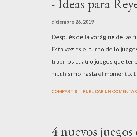
- Ideas para Rey
d
a
diciembre 26, 2019
s
Después de la vorágine de las f
Esta vez es el turno de lo jueg
traemos cuatro juegos que tene
muchísimo hasta el momento. La
nos encontramos un tablero, un
COMPARTIR
PUBLICAR UN COMENTAR
de colores y unos fantasmas par
es muy sencilla . Cada jugador 
para recordar cual es el suyo, y 
4 nuevos juegos 
del tablero. El objetivo es llega