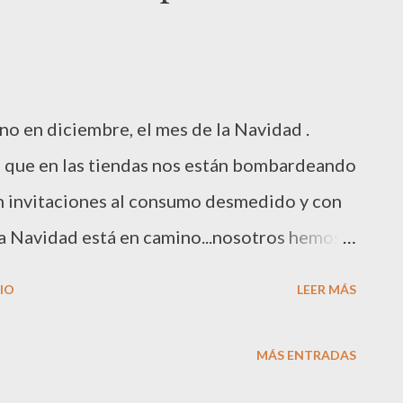
visto prácticamente en todo un año, para él
s pasa también con los juguetes cuando
ibros pasa algo parecido, después de un año,
no en diciembre, el mes de la Navidad .
era vez! Esta es nuestra pequeña colección
) que en las tiendas nos están bombardeando
n invitaciones al consumo desmedido y con
a Navidad está en camino...nosotros hemos
en un momento que no nos corresponde, por
IO
LEER MÁS
ndes superficies se empeñen en ello. Por eso
ando a empaparnos del espíritu navideño, y
MÁS ENTRADAS
ner a hacer actividades y manualidades