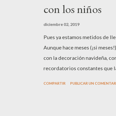
con los niños
quiera. Además, al no haberlos 
es como si fueran nuevos ¿No o
diciembre 02, 2019
hacéis rotación? Pues con los l
Pues ya estamos metidos de lle
¡es como si los leyera por prim
Aunque hace meses (¡si meses!
de libros navideños - El...
con la decoración navideña, co
recordatorios constantes que l
resistido. No queremos vivir 
COMPARTIR
PUBLICAR UN COMENTAR
mucho que redes sociales y gra
es ahora cuando estamos empez
es ahora cuando nos vamos a po