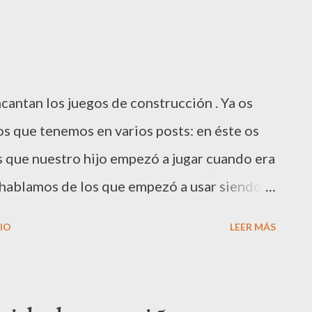
se avanza por el tablero. El problema es
 fantasma en el dado. Entonces, tenemos que
peón. Según avanza la partida, es muy
cantan los juegos de construcción . Ya os
es se hayan convertido en fantasmas, y es
s que tenemos en varios posts: en éste os
s que nuestro hijo empezó a jugar cuando era
 hablamos de los que empezó a usar siendo
s con una nueva entrega de juguetes de
IO
LEER MÁS
 y para niños un poco más mayores. Geomag
 un gran descubrimiento para nosotros.
pi, que lo trajo de uno de sus viajes. Y no os