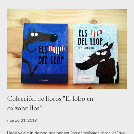
pinos y vegetación. Hay diversas zonas de juegos, tanto para
grandes como para pequeños. Pero nuestra zona preferida sin
duda es la de jugar con la tierra, dónde los niños pueden
experimentar con ella, subir, bajar, llenar cubos, trasladarlos...
Dentro del parque encontramos lo que se conserva del antiguo
castillo que da nombre al parque. Además, este parque cuenta
con un tren que circula los domingos (es nuestra asignatura
pendiente), así como también una z...
Colección de libros "El lobo en
calzoncillos"
marzo 21, 2019
Hacía ya algún tiempo que por aquí no os traíamos libros, así que