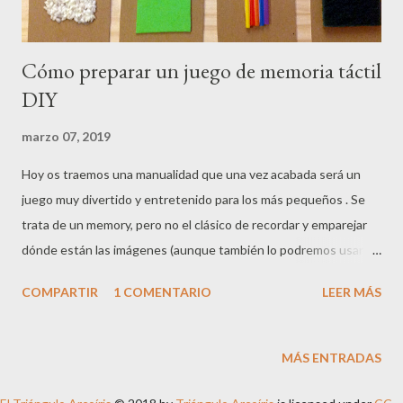
Cómo preparar un juego de memoria táctil
DIY
marzo 07, 2019
Hoy os traemos una manualidad que una vez acabada será un
juego muy divertido y entretenido para los más pequeños . Se
trata de un memory, pero no el clásico de recordar y emparejar
dónde están las imágenes (aunque también lo podremos usar de
ese modo). En este caso la idea es tapar lo ojos y tratar de hacer
COMPARTIR
1 COMENTARIO
LEER MÁS
parejas utilizando el sentido del tacto. Todo un desafío para los
más chiquitines. Materiales - Cartón - Cúter o tijeras - Cartulina
blanca (opcional) - Pegamento fuerte - Materiales con
MÁS ENTRADAS
diferentes texturas: pasta, arroz, fieltro, pompones, estropajos,
algodón, pajitas... Procedimiento Recortamos 12 piezas de