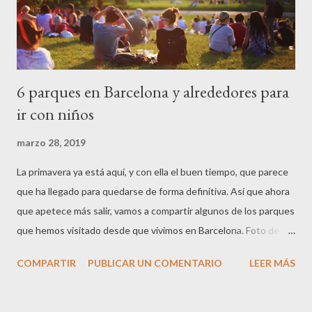
6 parques en Barcelona y alrededores para
ir con niños
marzo 28, 2019
La primavera ya está aquí, y con ella el buen tiempo, que parece
que ha llegado para quedarse de forma definitiva. Así que ahora
que apetece más salir, vamos a compartir algunos de los parques
que hemos visitado desde que vivimos en Barcelona. Foto de
Leah Kelley Parque del Castell de l'Oreneta (Barcelona) Situado
COMPARTIR
PUBLICAR UN COMENTARIO
LEER MÁS
en la falda de Collserola, para mi este seria el PARQUE con
mayúsculas. Cuando entras no tienes la sensación de estar en
un parque, si no más bien en medio de la montaña, rodeado de