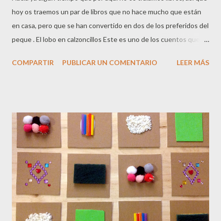
hoy os traemos un par de libros que no hace mucho que están
en casa, pero que se han convertido en dos de los preferidos del
peque . El lobo en calzoncillos Este es uno de los cuentos que el
peque pidió por Reyes, y lo quería si o si. Y lo entiendo
COMPARTIR
PUBLICAR UN COMENTARIO
LEER MÁS
perfectamente, porque estamos pasando muy buenos ratos con
él. Todos los animales del bosque viven aterrorizados con la
presencia de un terrible lobo. Le han visto por las noches con su
pelo erizado y sus ojos terribles. Los animales desaparecen y
ellos han construido su vida alrededor del miedo que le tienen al
animal: Negocios, conferencias, libros y diarios...todo gira
alrededor del feroz animal. ¿Pero realmente es tan feroz como
ellos creen? Un día se cruzan con él, y no lo reconocen porque...
¡lleva calzoncillos! ¿De dónde los ha sacado? ¿Puede ser un
animal terrible y al mismo tiempo llevar calzoncillos? No os quiero
desvelar el sorprend...