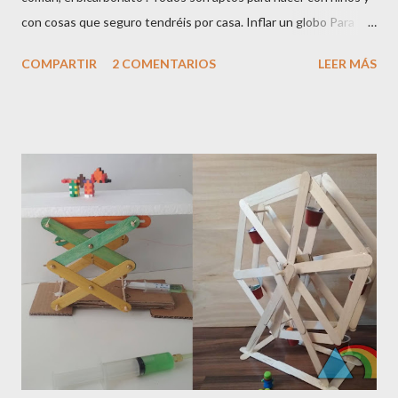
con cosas que seguro tendréis por casa. Inflar un globo Para
hacer este experimento necesitáis : Bicarbonato sódico Vinagre
COMPARTIR
2 COMENTARIOS
LEER MÁS
Una botella Un globo Un embudo Una bandeja Por un lado
ponemos un poco de vinagre en una botella, y por otro, con la
ayuda del embudo, llenamos el globo con un poco de
bicarbonato (si antes de empezar este proceso inflamos un
poco el globo, es mucho más sencillo). Con cuidado, y sobre una
bandeja para evitar accidentes, colocamos el globo en la boca de
la botella, y lo sujetamos firmemente con la mano. Luego
volteamos el globo para dejar caer el bicarbonato...y empieza la
magia. Veréis como gracias al dióxido de carbono que se genera
al mezclar los dos ingredientes, el globo se va hinchando . Hay
que sujetar bien el globo a la boca para evitar que el globo sal...