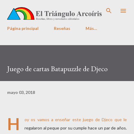
Ir al contenido principal
Página principal
Reseñas
Más…
Juego de cartas Batapuzzle de Djeco
mayo 03, 2018
H
oy os vamos a enseñar este juego de
Djeco
que le
regalaron al peque por su cumple hace un par de años.