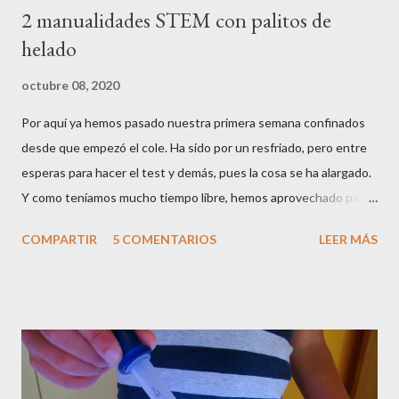
2 manualidades STEM con palitos de
helado
octubre 08, 2020
Por aquí ya hemos pasado nuestra primera semana confinados
desde que empezó el cole. Ha sido por un resfriado, pero entre
esperas para hacer el test y demás, pues la cosa se ha alargado.
Y como teníamos mucho tiempo libre, hemos aprovechado para
hacer algunas manualidades STEM , usando como elemento
COMPARTIR
5 COMENTARIOS
LEER MÁS
base los palitos de helado o depresores . Las manualidades
STEM son aquellas que aúnan ciencia, tecnología, ingeniería y
matemáticas (en inglés Science, Technology, Engineering and
Mathematics ), y estas dos que os enseñamos hoy, tienen un
poquito de todo. Son un poco más elaboradas que las que
normalmente os mostramos, pero nada que con paciencia y
tiempo libre no se pueda hacer. Además, los peques aprenderán