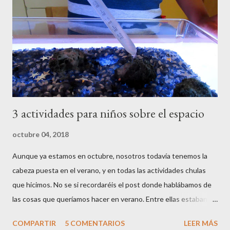
un montón de conceptos nuevos, que quizás a según que edad
no terminen de entender del todo, pero que seguro más
adelante les van a ser de gran utilidad. Y sobretodo, lo van a
pasar bien creando algo con nosotros desde cero, y van a poder
usar estas creaciones para jugar una v...
3 actividades para niños sobre el espacio
octubre 04, 2018
Aunque ya estamos en octubre, nosotros todavía tenemos la
cabeza puesta en el verano, y en todas las actividades chulas
que hicimos. No se si recordaréis el post donde hablábamos de
las cosas que queríamos hacer en verano. Entre ellas estaban
explorar un poco más el mundo del espacio, el Sistema Solar y
COMPARTIR
5 COMENTARIOS
LEER MÁS
todo lo relacionado con ello . Y hicimos varias actividades al