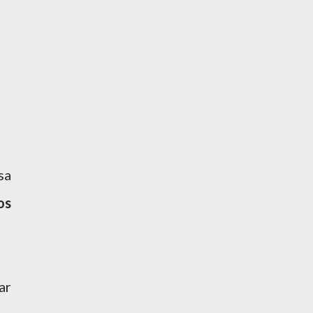
sa
os
ar