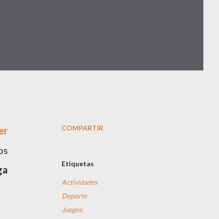
COMPARTIR
er
os
Etiquetas
ga
Actividades
Deporte
Juegos