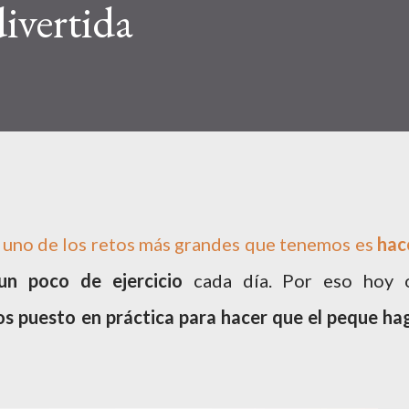
ivertida
a uno de los retos más grandes que tenemos es
hac
un poco de ejercicio
cada día. Por eso hoy 
s puesto en práctica para hacer que el peque ha