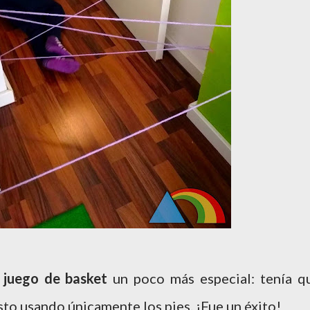
n
juego de basket
un poco más especial: tenía q
sto usando únicamente los pies. ¡Fue un éxito!