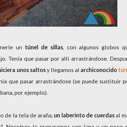
nerle un
túnel de sillas
, con algunos globos q
o. Tenía que pasar por allí arrastrándose. Despu
iciera unos saltos
y llegamos al
archiconocido
tún
nía que pasar arrastrándose (se puede sustituir p
ábana, por ejemplo).
o de la tela de araña,
un laberinto de cuerdas
al m
e". Nosotros lo preparamos con lana y un poco 