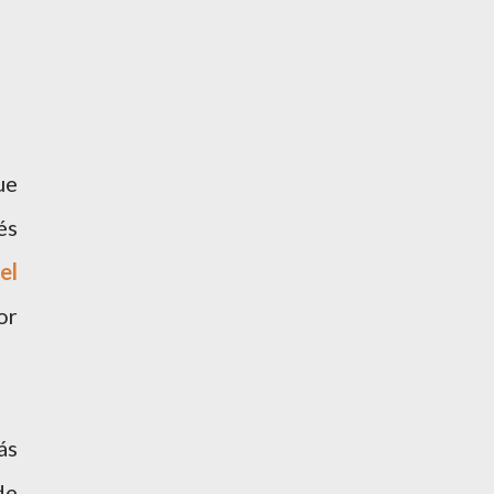
ue
és
el
or
ás
de