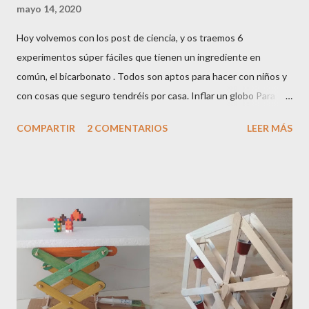
mayo 14, 2020
Hoy volvemos con los post de ciencia, y os traemos 6
experimentos súper fáciles que tienen un ingrediente en
común, el bicarbonato . Todos son aptos para hacer con niños y
con cosas que seguro tendréis por casa. Inflar un globo Para
hacer este experimento necesitáis : Bicarbonato sódico Vinagre
COMPARTIR
2 COMENTARIOS
LEER MÁS
Una botella Un globo Un embudo Una bandeja Por un lado
ponemos un poco de vinagre en una botella, y por otro, con la
ayuda del embudo, llenamos el globo con un poco de
bicarbonato (si antes de empezar este proceso inflamos un
poco el globo, es mucho más sencillo). Con cuidado, y sobre una
bandeja para evitar accidentes, colocamos el globo en la boca de
la botella, y lo sujetamos firmemente con la mano. Luego
volteamos el globo para dejar caer el bicarbonato...y empieza la
magia. Veréis como gracias al dióxido de carbono que se genera
al mezclar los dos ingredientes, el globo se va hinchando . Hay