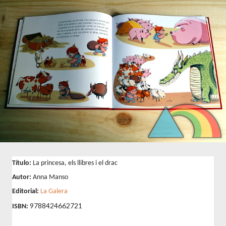
Título:
La princesa, els llibres i el drac
Autor:
Anna Manso
Editorial:
La Galera
9788424662721
ISBN: