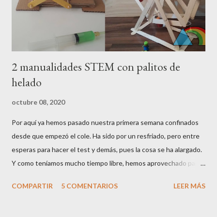
que sujetar bien el globo a la boca para evitar que el globo sal...
2 manualidades STEM con palitos de
helado
octubre 08, 2020
Por aquí ya hemos pasado nuestra primera semana confinados
desde que empezó el cole. Ha sido por un resfriado, pero entre
esperas para hacer el test y demás, pues la cosa se ha alargado.
Y como teníamos mucho tiempo libre, hemos aprovechado para
hacer algunas manualidades STEM , usando como elemento
COMPARTIR
5 COMENTARIOS
LEER MÁS
base los palitos de helado o depresores . Las manualidades
STEM son aquellas que aúnan ciencia, tecnología, ingeniería y