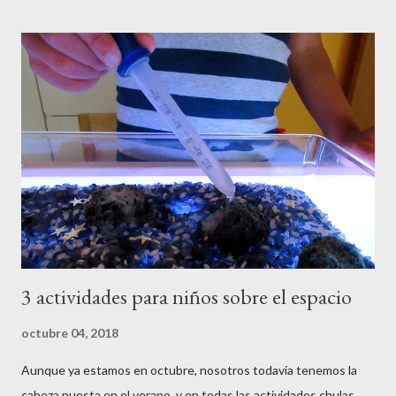
matemáticas (en inglés Science, Technology, Engineering and
Mathematics ), y estas dos que os enseñamos hoy, tienen un
poquito de todo. Son un poco más elaboradas que las que
normalmente os mostramos, pero nada que con paciencia y
tiempo libre no se pueda hacer. Además, los peques aprenderán
un montón de conceptos nuevos, que quizás a según que edad
no terminen de entender del todo, pero que seguro más
adelante les van a ser de gran utilidad. Y sobretodo, lo van a
pasar bien creando algo con nosotros desde cero, y van a poder
usar estas creaciones para jugar una v...
3 actividades para niños sobre el espacio
octubre 04, 2018
Aunque ya estamos en octubre, nosotros todavía tenemos la
cabeza puesta en el verano, y en todas las actividades chulas