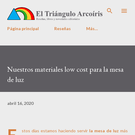
Ir al contenido principal
Página principal
Reseñas
Más…
Nuestros materiales low cost para la mesa
de luz
abril 16, 2020
E
stos días estamos haciendo servir
la mesa de luz
más