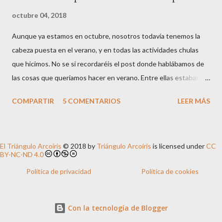
octubre 04, 2018
Aunque ya estamos en octubre, nosotros todavía tenemos la
cabeza puesta en el verano, y en todas las actividades chulas
que hicimos. No se si recordaréis el post donde hablábamos de
las cosas que queríamos hacer en verano. Entre ellas estaban
explorar un poco más el mundo del espacio, el Sistema Solar y
COMPARTIR
5 COMENTARIOS
LEER MÁS
todo lo relacionado con ello . Y hicimos varias actividades al
respecto. Hoy os traemos un resumen de las 3 que más nos han
gustado. - Bandeja y bolsa sensorial espacial Esta sin duda es LA
El Triángulo Arcoíris
© 2018 by
Triángulo Arcoíris
is licensed under
CC
ACTIVIDAD , así en mayúsculas. Al peque le gustó muchísimo, y
BY-NC-ND 4.0
la alargó durante varios días. Por un lado, antes de presentarle la
Política de privacidad
Política de cookies
actividad, preparé unas piedras lunares , que no son más que
unas piedras de bicarbonato sódico. Mezclamos bicarbonato con
un poquito de agua coloreada en negro, vamos cogiendo
Con la tecnología de Blogger
puñados de la masa que se crea y los compactamos con las