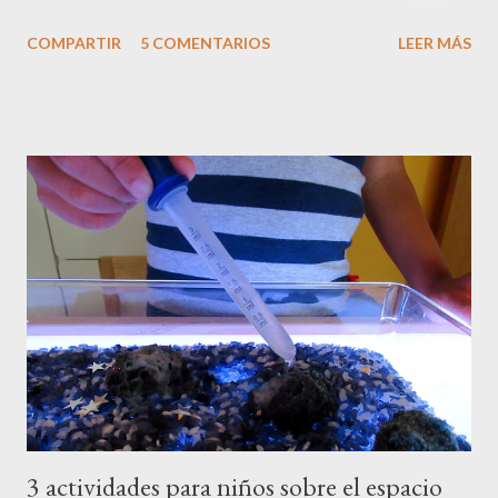
hacer algunas manualidades STEM , usando como elemento
COMPARTIR
5 COMENTARIOS
LEER MÁS
base los palitos de helado o depresores . Las manualidades
STEM son aquellas que aúnan ciencia, tecnología, ingeniería y
matemáticas (en inglés Science, Technology, Engineering and
Mathematics ), y estas dos que os enseñamos hoy, tienen un
poquito de todo. Son un poco más elaboradas que las que
normalmente os mostramos, pero nada que con paciencia y
tiempo libre no se pueda hacer. Además, los peques aprenderán
un montón de conceptos nuevos, que quizás a según que edad
no terminen de entender del todo, pero que seguro más
adelante les van a ser de gran utilidad. Y sobretodo, lo van a
pasar bien creando algo con nosotros desde cero, y van a poder
usar estas creaciones para jugar una v...
3 actividades para niños sobre el espacio