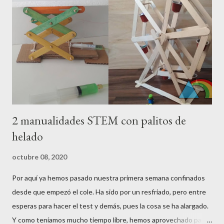
la botella, y lo sujetamos firmemente con la mano. Luego
volteamos el globo para dejar caer el bicarbonato...y empieza la
magia. Veréis como gracias al dióxido de carbono que se genera
al mezclar los dos ingredientes, el globo se va hinchando . Hay
que sujetar bien el globo a la boca para evitar que el globo sal...
2 manualidades STEM con palitos de
helado
octubre 08, 2020
Por aquí ya hemos pasado nuestra primera semana confinados
desde que empezó el cole. Ha sido por un resfriado, pero entre
esperas para hacer el test y demás, pues la cosa se ha alargado.
Y como teníamos mucho tiempo libre, hemos aprovechado para