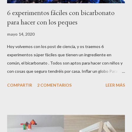
6 experimentos fáciles con bicarbonato
para hacer con los peques
mayo 14, 2020
Hoy volvemos con los post de ciencia, y os traemos 6
experimentos súper fáciles que tienen un ingrediente en
común, el bicarbonato . Todos son aptos para hacer con niños y
con cosas que seguro tendréis por casa. Inflar un globo Para
hacer este experimento necesitáis : Bicarbonato sódico Vinagre
COMPARTIR
2 COMENTARIOS
LEER MÁS
Una botella Un globo Un embudo Una bandeja Por un lado
ponemos un poco de vinagre en una botella, y por otro, con la
ayuda del embudo, llenamos el globo con un poco de
bicarbonato (si antes de empezar este proceso inflamos un
poco el globo, es mucho más sencillo). Con cuidado, y sobre una
bandeja para evitar accidentes, colocamos el globo en la boca de